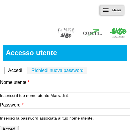
Marradi.it
Salta al contenuto
Menu
principale
Accesso utente
Accedi
(scheda attiva)
Richiedi nuova password
Nome utente
*
Inserisci il tuo nome utente Marradi.it.
Password
*
Inserisci la password associata al tuo nome utente.