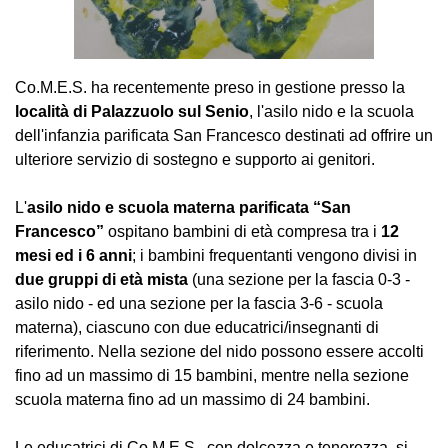
Co.M.E.S. ha recentemente preso in gestione presso la
località di Palazzuolo sul Senio
, l'asilo nido e la scuola
dell'infanzia parificata San Francesco destinati ad offrire un
ulteriore servizio di sostegno e supporto ai genitori.
L'
asilo nido e scuola materna parificata “San
Francesco”
ospitano bambini di età compresa tra i
12
mesi ed i 6 anni
; i bambini frequentanti vengono divisi in
due gruppi di età mista
(una sezione per la fascia 0-3 -
asilo nido - ed una sezione per la fascia 3-6 - scuola
materna), ciascuno con due educatrici/insegnanti di
riferimento. Nella sezione del nido possono essere accolti
fino ad un massimo di 15 bambini, mentre nella sezione
scuola materna fino ad un massimo di 24 bambini.
Le educatrici di Co.M.E.S., con dolcezza e tenerezza, si