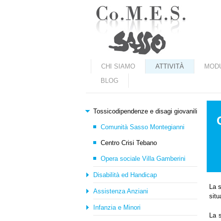
Marradi.it
CHI SIAMO
ATTIVITÀ
MODU
BLOG
Tossicodipendenze e disagi giovanili
Comunità Sasso Montegianni
Centro Crisi Tebano
Opera sociale Villa Gamberini
Disabilità ed Handicap
La 
Assistenza Anziani
situ
Infanzia e Minori
La s