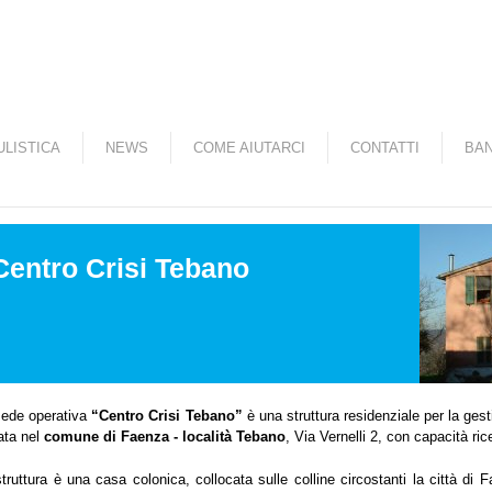
Salta al contenuto
principale
LISTICA
NEWS
COME AIUTARCI
CONTATTI
BAN
Centro Crisi Tebano
sede operativa
“Centro Crisi Tebano”
è una struttura residenziale per la gesti
ata nel
comune di Faenza - località Tebano
, Via Vernelli 2, con capacità ric
truttura è una casa colonica, collocata sulle colline circostanti la città di