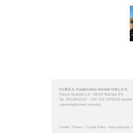
Co.M.E.S. Cooperativa Sociale O.N.L.U.S.
Piazza Scalelle n.8 - 50034 Marradi (FI)
Tel. 055 8042137 - Cell. 335 7876103 (anch
segreteria@comes.marradi.it
-
-
-
-
Credits
Privacy
Cookie Policy
Area riservata