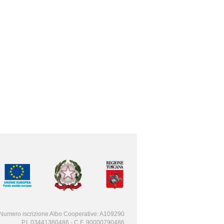
Numero iscrizione Albo Cooperative: A109290
P.I. 03441380486 - C.F. 90000790486