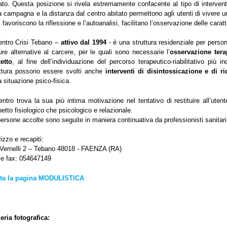
ato. Questa posizione si rivela estremamente confacente al tipo di intervent
a campagna e la distanza dal centro abitato permettono agli utenti di vivere u
, favoriscono la riflessione e l’autoanalisi, facilitano l’osservazione delle car
entro Crisi Tebano –
attivo dal 1994
- è una struttura residenziale per pers
re alternative al carcere, per le quali sono necessarie l’
osservazione tera
etto
, al fine dell’individuazione del percorso terapeutico-riabilitativo più in
uttura possono essere svolti anche
interventi di disintossicazione e di 
a situazione psico-fisica.
entro trova la sua più intima motivazione nel tentativo di restituire all’ute
petto fisiologico che psicologico e relazionale.
ersone accolte sono seguite in maniera continuativa da professionisti sanitari
rizzo e recapiti:
 Vernelli 2 – Tebano 48018 - FAENZA (RA)
 e fax: 054647149
ita la pagina MODULISTICA
eria fotografica: