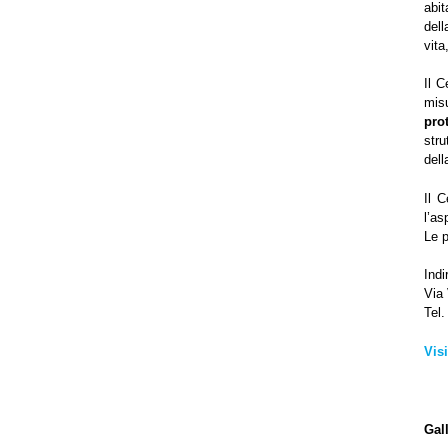
abit
dell
vita
Il C
misu
prot
str
dell
Il C
l’as
Le p
Indi
Via
Tel.
Vis
Gall