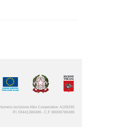
Numero iscrizione Albo Cooperative: A109290
P.I. 03441380486 - C.F. 90000790486