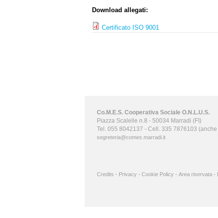
Download allegati:
Certificato ISO 9001
Co.M.E.S. Cooperativa Sociale O.N.L.U.S.
Piazza Scalelle n.8 - 50034 Marradi (FI)
Tel. 055 8042137 - Cell. 335 7876103 (anch
segreteria@comes.marradi.it
-
-
-
-
Credits
Privacy
Cookie Policy
Area riservata