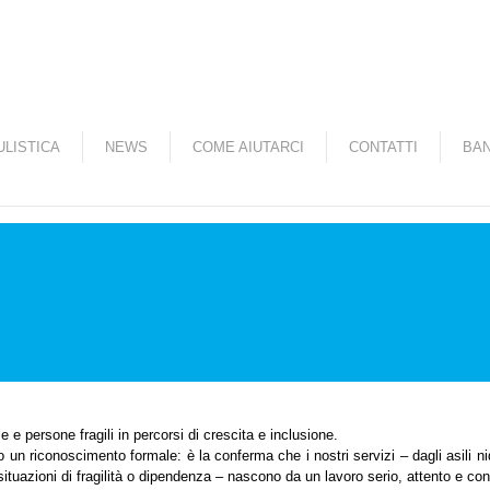
Salta al contenuto
principale
LISTICA
NEWS
COME AIUTARCI
CONTATTI
BAN
 persone fragili in percorsi di crescita e inclusione.
un riconoscimento formale: è la conferma che i nostri servizi – dagli asili nid
a situazioni di fragilità o dipendenza – nascono da un lavoro serio, attento e con