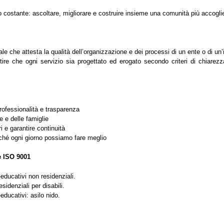
 costante: ascoltare, migliorare e costruire insieme una comunità più accoglie
le che attesta la qualità dell’organizzazione e dei processi di un ente o di un
tire che ogni servizio sia progettato ed erogato secondo criteri di chiare
professionalità e trasparenza
e e delle famiglie
ri e garantire continuità
rché ogni giorno possiamo fare meglio
e ISO 9001
educativi non residenziali.
idenziali per disabili.
educativi: asilo nido.