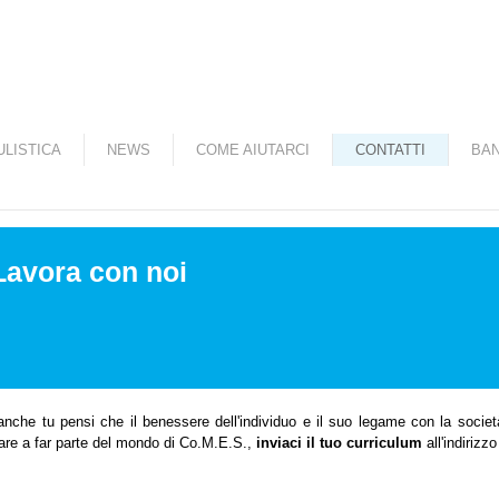
Salta al contenuto
principale
LISTICA
NEWS
COME AIUTARCI
CONTATTI
BAN
Lavora con noi
nche tu pensi che il benessere dell'individuo e il suo legame con la società
are a far parte del mondo di Co.M.E.S.,
inviaci il tuo curriculum
all'indirizz