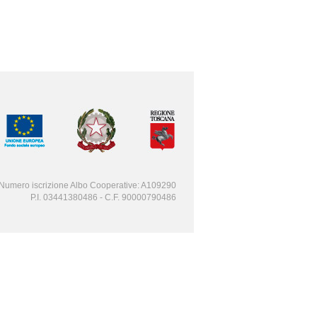
Numero iscrizione Albo Cooperative: A109290
P.I. 03441380486 - C.F. 90000790486