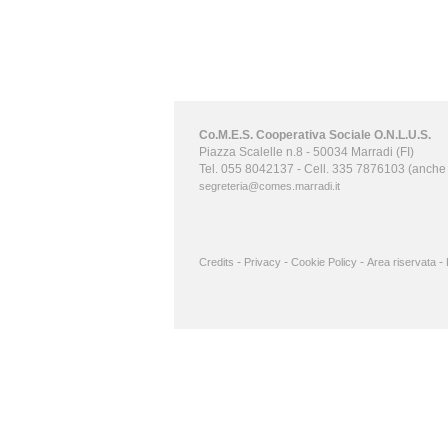
Co.M.E.S. Cooperativa Sociale O.N.L.U.S.
Piazza Scalelle n.8 - 50034 Marradi (FI)
Tel. 055 8042137 - Cell. 335 7876103 (anch
segreteria@comes.marradi.it
-
-
-
-
Credits
Privacy
Cookie Policy
Area riservata