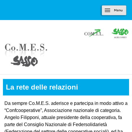
Marradi.it
Salta al contenuto
Menu
principale
La rete delle relazioni
Da sempre Co.M.E.S. aderisce e partecipa in modo attivo a
“Confcooperative”, Associazione nazionale di categoria.
Angelo Filipponi, attuale presidente della cooperativa, fa
parte del Consiglio Nazionale di Federsolidarietà
(Federazione del settore delle cooperative sociali), ed ha