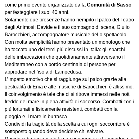
come primo evento organizzato dalla
Comunità di Sasso
per festeggiare i suoi 40 anni.
Solamente due presenze hanno riempito il palco del Teatro
degli Animosi: Davide e il suo compagno di scena, Giulio
Barocchieri, accompagnatore musicale dello spettacolo.
Con molta semplicità hanno presentato un monologo che
ha toccato uno dei temi più discussi in Italia: gli sbarchi
delle imbarcazioni che quotidianamente attraversano il
Mediterraneo con a bordo centinaia di persone per
approdare nell’isola di Lampedusa.
L’impatto emotivo che si raggiunge sul palco grazie alla
gestualità di Enia e alle musiche di Barocchieri è altissimo.
Il coinvolgimento è tale che ci si ritrova immersi nelle notti
fredde del mare in piena attività di soccorso. Combatti con i
più fortunati e fisicamente resistenti, combatti con la
pioggia e il mare in burrasca
Condividi la tragicità della scelta a cui ogni soccorritore è
sottoposto quando deve decidere chi salvare.
Davide ci ha raccontato la sua esperienza a Lampedusa, e