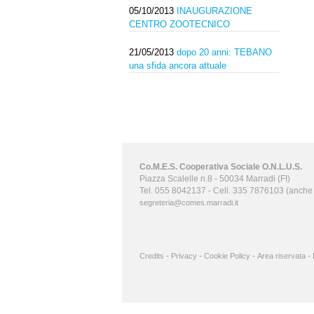
05/10/2013
INAUGURAZIONE
CENTRO ZOOTECNICO
21/05/2013
dopo 20 anni: TEBANO
una sfida ancora attuale
Co.M.E.S. Cooperativa Sociale O.N.L.U.S.
Piazza Scalelle n.8 - 50034 Marradi (FI)
Tel. 055 8042137 - Cell. 335 7876103 (anch
segreteria@comes.marradi.it
-
-
-
-
Credits
Privacy
Cookie Policy
Area riservata