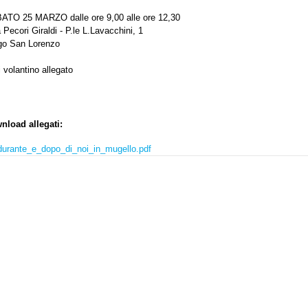
ATO 25 MARZO dalle ore 9,00 alle ore 12,30
a Pecori Giraldi - P.le L.Lavacchini, 1
go San Lorenzo
 volantino allegato
nload allegati:
durante_e_dopo_di_noi_in_mugello.pdf