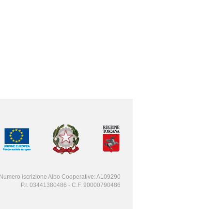
Numero iscrizione Albo Cooperative: A109290
P.I. 03441380486 - C.F. 90000790486