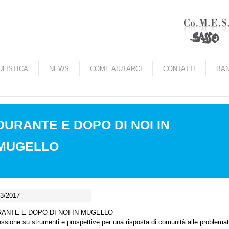
Salta al contenuto
principale
LISTICA
NEWS
COME AIUTARCI
CONTATTI
BAN
DURANTE E DOPO DI NOI IN
MUGELLO
03/2017
ANTE E DOPO DI NOI IN MUGELLO
essione su strumenti e prospettive per una risposta di comunità alle problemati