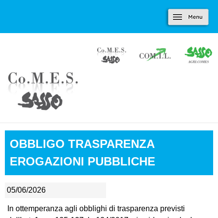
Marradi.it
Salta al contenuto
Menu
principale
OBBLIGO TRASPARENZA
EROGAZIONI PUBBLICHE
05/06/2026
In ottemperanza agli obblighi di trasparenza previsti