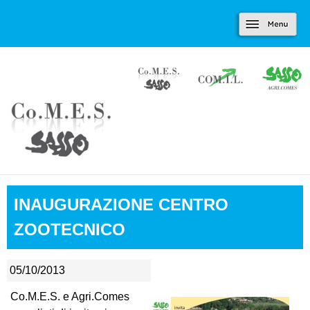
Marradi.it
Salta al contenuto
Menu
principale
INAUGURAZIONE CENTRO
ZOOTECNICO
05/10/2013
Co.M.E.S. e Agri.Comes